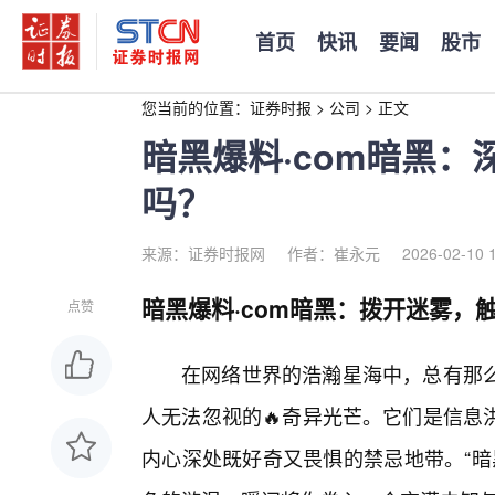
首页
快讯
要闻
股市
您当前的位置：
证券时报
>
公司
>
正文
暗黑爆料·com暗黑
吗？
来源：证券时报网
作者：崔永元
2026-02-10 
暗黑爆料·com暗黑：拨开迷雾，
点赞
在网络世界的浩瀚星海中，总有那
人无法忽视的🔥奇异光芒。它们是信息
内心深处既好奇又畏惧的禁忌地带。“暗