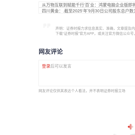
从万物互联到赋能千行‘百’业：鸿蒙电脑企业版即
四川黄金：.截至2025‘年’9月30日公司股东总户数为
声明：证券时报力求信息真实、准确，文章提及内
下载“证券时报”官方APP，或关注官方微信公众
网友评论
登录
后可以发言
网友评论仅供其表达个人看法，并不表明证券时报立场